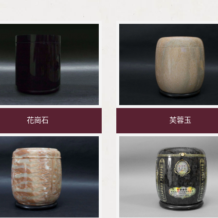
花崗石
芙蓉玉