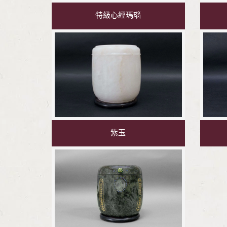
特級心經瑪瑙
紫玉