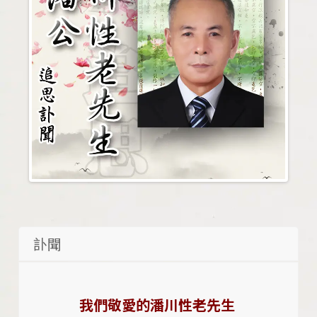
訃聞
我們敬愛的潘川性老先生