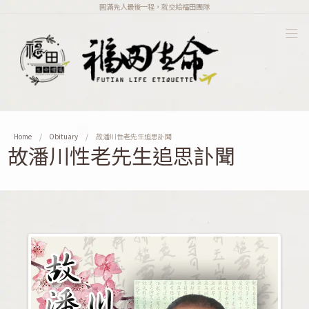
圓滿先人最後一程，就交給福田團隊
Home
Obituary
故潘川性老先生追思訃聞
故潘川性老先生追思訃聞