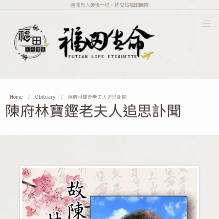
圓滿先人最後一程，就交給福田團隊
Home
Obituary
陳府林寶鏗老夫人追思訃聞
陳府林寶鏗老夫人追思訃聞