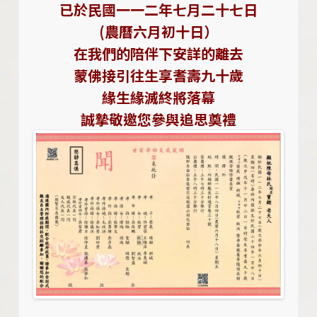
已於民國一一二年七月二十七日
(農曆六月初十日）
在我們的陪伴下安詳的離去
蒙佛接引往生享耆壽九十歲
緣生緣滅終將落幕
誠摯敬邀您參與追思奠禮