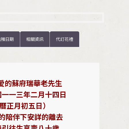
出殯日期
相關資訊
代訂花禮
愛的蘇府瑞華老先生
國一一三年二月十四日
農曆正
月初五日）
的陪伴下安詳的離去
接引往生享壽八十歲