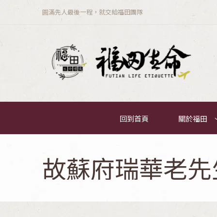
圓滿先人最後一程，就交給福田團隊
回到首頁
關於福田
故蘇府瑞華老先