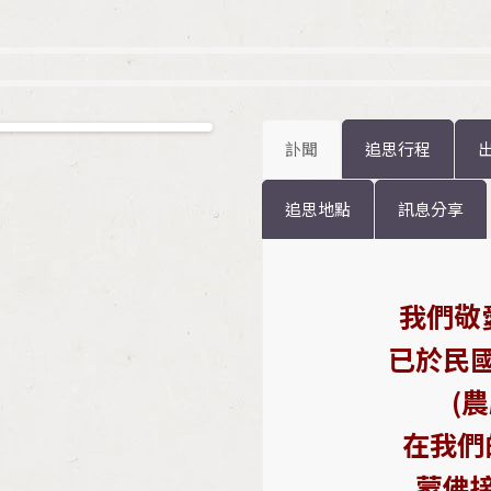
訃聞
追思行程
追思地點
訊息分享
我們敬
已於民
(
在我們
蒙佛