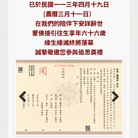
已於民國一一三年四
月十九
日
(農曆三月十一
日）
在我們的陪伴下安詳辭世
蒙佛接引往生享年六十六歲
緣生緣滅終將落幕
誠摯敬邀您參與追思奠禮
Previo
Next
us