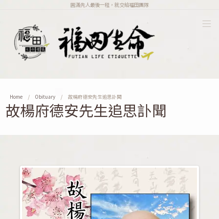
圓滿先人最後一程，就交給福田團隊
Home
Obituary
故楊府德安先生追思訃聞
故楊府德安先生追思訃聞