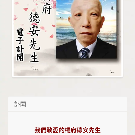
訃聞
我們敬愛的楊府德安先生