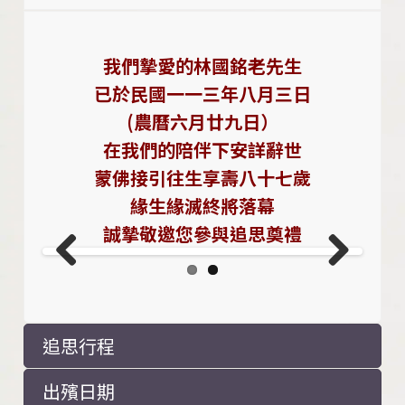
我們摯愛的林國銘老先生
已於民國一一三年八月三
日
(農曆六月廿九日）
在我們的陪伴下安詳辭世
蒙佛接引往生享壽八十七歲
緣生緣滅終將落幕
誠摯敬邀您參與追思奠禮
Previo
Next
us
追思行程
出殯日期