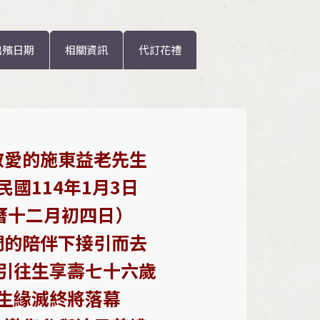
出殯日期
相關資訊
代訂花禮
敬愛的施東益老先生
民國114年1月3日
曆十二月初四日）
們的陪伴下接引而去
引往生享壽七十六歲
生緣滅終將落幕