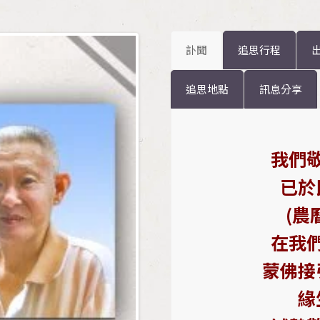
訃聞
追思行程
追思地點
訊息分享
我們
已於
(農
在我
蒙佛接
緣