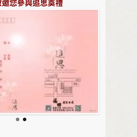
敬邀您參與追思奠禮