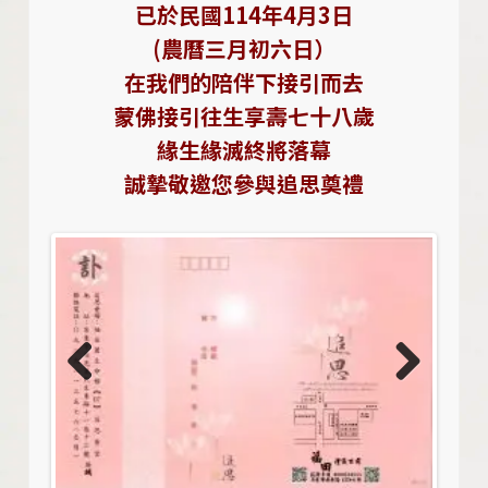
已於民國114年4月3日
(農曆三月初六日）
在我們的陪伴下接引而去
蒙佛接引往生享壽七十八歲
緣生緣滅終將落幕
誠摯敬邀您參與追思奠禮
Previo
Next
us