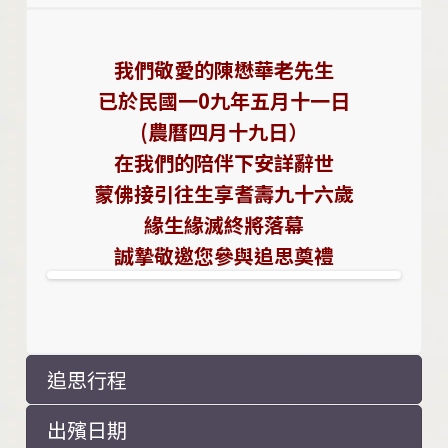
我們敬愛的陳懋華老先生
已於民國一0九年五月十一日
(農曆四月十九日）
在我們的陪伴下安詳辭世
蒙佛接引往生享耆壽九十六歲
緣生緣滅終將落幕
誠摯敬邀您參與追思奠禮
追思行程
出殯日期