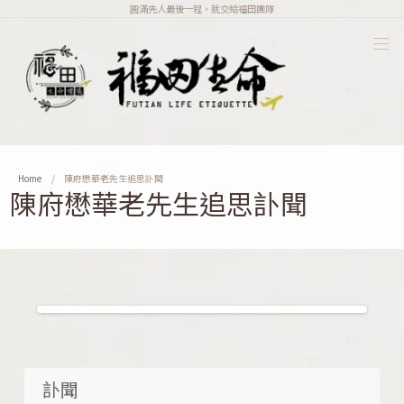
圓滿先人最後一程，就交給福田團隊
Home
陳府懋華老先生追思訃聞
陳府懋華老先生追思訃聞
訃聞