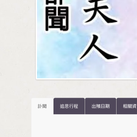
訃聞
追思行程
出殯日期
相關資