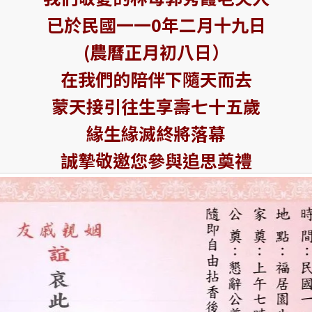
已於民國一一0年二月十九日
(農曆正月初八日）
在我們的陪伴下隨天而去
蒙天接引往生享壽七十五歲
緣生緣滅終將落幕
誠摯敬邀您參與追思奠禮