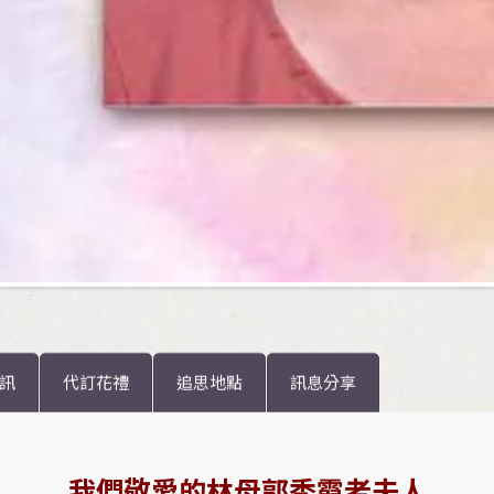
訊
代訂花禮
追思地點
訊息分享
我們敬愛的林母郭秀霞老夫人