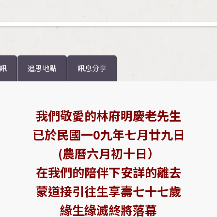
訊
追思地點
訊息分享
我們敬愛的林府明慶老先生
已於民國一0九年七月廿九日
(農曆六月初十日）
在我們的陪伴下安詳的離去
蒙道接引往生享壽七十七歲
緣生緣滅終將落幕