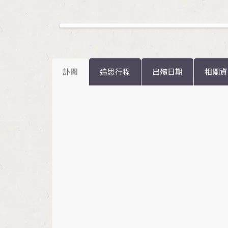
訃聞
追思行程
出殯日期
相關資