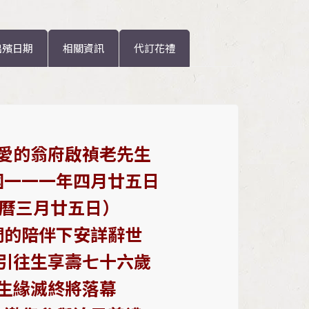
出殯日期
相關資訊
代訂花禮
愛的翁府啟禎老先生
國一一一年四月廿五
日
農曆三月廿五日）
們的陪伴下安詳辭世
引往生享壽七十六歲
生緣滅終將落幕