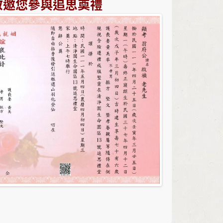
敬邀您參與追思奠禮