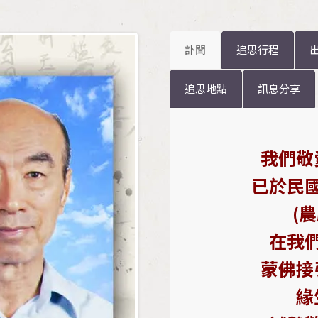
訃聞
追思行程
追思地點
訊息分享
我們敬
已於民
(
在我
蒙佛接
緣