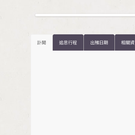
訃聞
追思行程
出殯日期
相關資