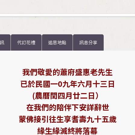
訊
代訂花禮
追思地點
訊息分享
我們敬愛的蕭府盛惠老先生
已於民國一0九年六月十三日
(農曆閏四月廿二日）
在我們的陪伴下安詳辭世
蒙佛接引往生享耆壽九十五歲
緣生緣滅終將落幕