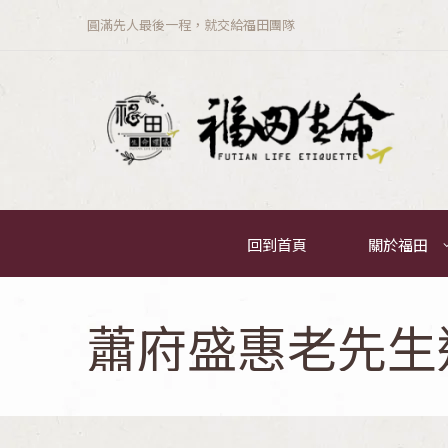
圓滿先人最後一程，就交給福田團隊
回到首頁
關於福田
蕭府盛惠老先生