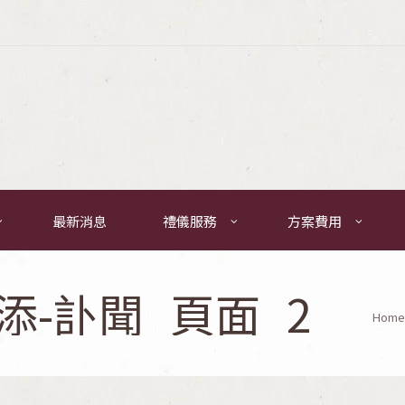
最新消息
禮儀服務
方案費用
 潘添-訃聞_頁面_2
Home