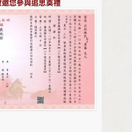
敬邀您參與追思奠禮