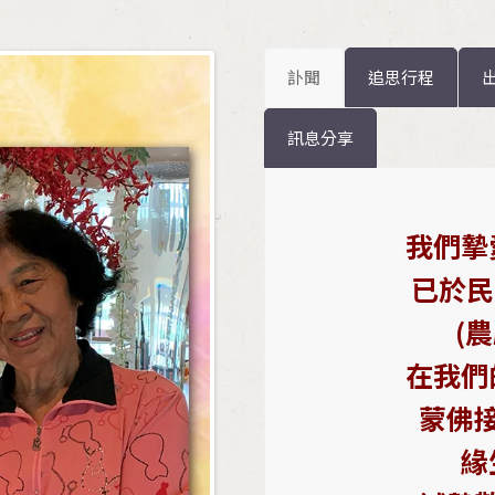
訃聞
追思行程
訊息分享
我們摯
已於民
(
在我們
蒙佛
緣