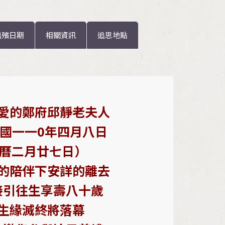
出殯日期
相關資訊
追思地點
愛的鄭府邱靜老夫人
國一一0年四月八日
農曆二月廿七日）
的陪伴下安詳的離去
接引往生享壽八十歲
生緣滅終將落幕