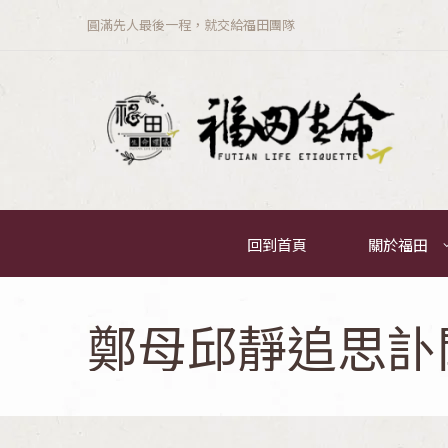
圓滿先人最後一程，就交給福田團隊
回到首頁
關於福田
鄭母邱靜追思訃